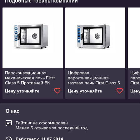
Подобные товары компании
Пароконвекционная
Цифровая
Циф
механическая печь First
пароконвекционная
паро
Class 5 Противней EN
газовая печь First Class 5
Firs
600x400 - GN 1/1 Piron
Противней EN 600x400 -
EN 6
Цену уточняйте
Цену уточняйте
Цен
GN 1/1 Piron
О нас
Рейтинг не сформирован
Менее 5 отзывов за последний год
Работает с 11.07.2014