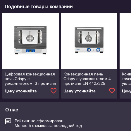
Подобные товары компании
Цифровая конвекционная
Конвекционная печь
Конв
печь Crispy с
Crispy с увлажнителем 4
тачс
увлажнителем. 3 противня
противня EN 442x325
увла
EN 442х325 с инвертором
Piron
EN 6
Цену уточняйте
Цену уточняйте
Цен
Piron
Piro
О нас
Рейтинг не сформирован
Менее 5 отзывов за последний год