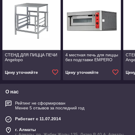
СТЕНД ДЛЯ ПИЦЦА ПЕЧИ
4 местная печь для пиццы
СТЕ
Angelopo
без подставки EMPERO
Ange
Цену уточняйте
Цену уточняйте
Цен
О нас
Рейтинг не сформирован
Менее 5 отзывов за последний год
Работает с 11.07.2014
г. Алматы
г. Алматы, пр. Жибек Жолы 135, Литер В 40 А, Алматы,