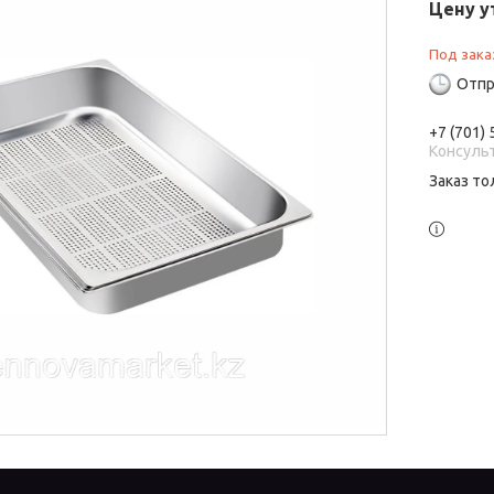
Цену у
Под зака
Отпр
+7 (701)
Консуль
Заказ то