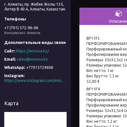
г. Алматы, пр. Жибек Жолы 135,
Литер В 40 А, Алматы, Казахстан
Описани
+7 (701) 572-96-06
Консультант: Алматы
BF11F2
ПЕРФОРИРОВАННАЯ Г
Перфорированный кон
https://ennova.kz/
Профилирование верх
sales@ennova.kz
Размеры: 53x32,5x2 с
Размеры упаковки: 5
+77015729606
Вес нетто: 1 кг
instagram
Вес брутто: 1,5 кг
https://www.instagram.com/ennova_horeca/
52,00 €
BF11F4
ПЕРФОРИРОВАННАЯ Г
Перфорированный кон
Карта
Профилирование верх
Размеры: 53x32,5x4 с
Размеры упаковки: 53
Вес нетто: 1,2 кг
Вес брутто: 1,2 кг