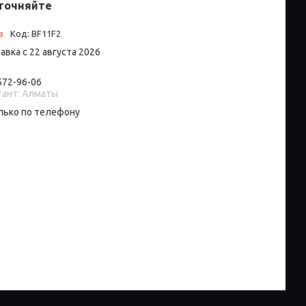
точняйте
з
Код:
BF11F2
авка с 22 августа 2026
 572-96-06
тант: Алматы
лько по телефону