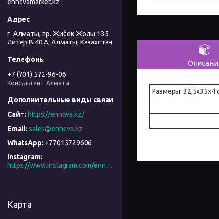
ennovamarket.kz
г. Алматы, пр. Жибек Жолы 135,
Литер В 40 А, Алматы, Казахстан
Описани
+7 (701) 572-96-06
Консультант: Алматы
Размеры: 32,5x35x4 
https://ennova.kz/
sales@ennova.kz
+77015729606
instagram
https://www.instagram.com/ennova_horeca/
Карта