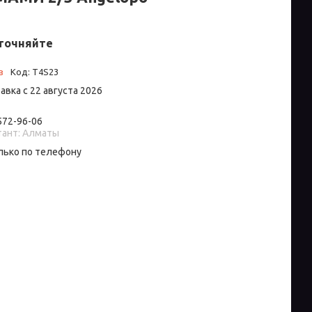
точняйте
з
Код:
T4S23
авка с 22 августа 2026
 572-96-06
тант: Алматы
лько по телефону