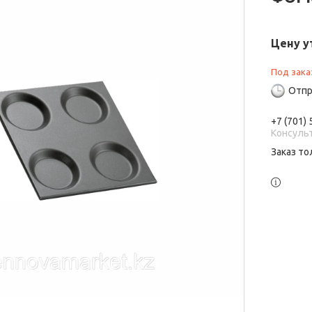
Цену у
Под зака
Отпр
+7 (701)
Консуль
Заказ то