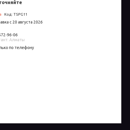
точняйте
з
Код:
TSPG11
авка с 20 августа 2026
 572-96-06
тант: Алматы
лько по телефону