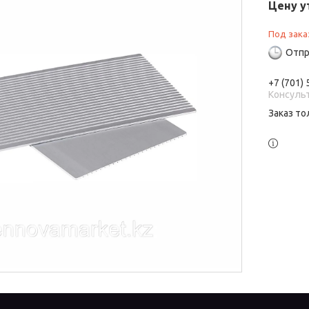
Цену у
Под зака
Отпр
+7 (701)
Консуль
Заказ то