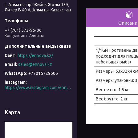
г. Алматы, пр. Жибек Жолы 135,
Литер В 40 А, Алматы, Казахстан
Описани
+7 (701) 572-96-06
Консультант: Алматы
1/1GN Противень дв
https://ennova.kz/
подходит для пиццы
небольшая рыба)
sales@ennova.kz
Размеры: 53x32x4 с
+77015729606
Размеры упаковки: 3
instagram
https://www.instagram.com/ennova_horeca/
Вес нетто: 1,5 кг
Вес брутто: 2 кг
Карта