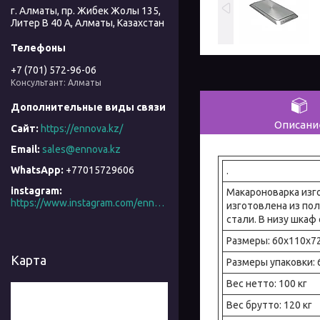
г. Алматы, пр. Жибек Жолы 135,
Литер В 40 А, Алматы, Казахстан
+7 (701) 572-96-06
Консультант: Алматы
Описани
https://ennova.kz/
sales@ennova.kz
+77015729606
.
instagram
Макароноварка ​​из
https://www.instagram.com/ennova_horeca/
изготовлена из по
стали. В низу шка
Размеры: 60x110x7
Карта
Размеры упаковки: 
Вес нетто: 100 кг
Вес брутто: 120 кг