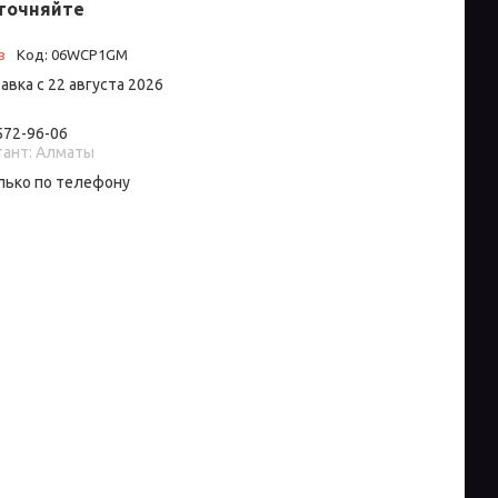
точняйте
з
Код:
06WCP1GM
авка с 22 августа 2026
 572-96-06
тант: Алматы
лько по телефону