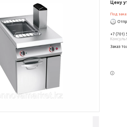
Цену у
Под зака
Отпр
+7 (701)
Консуль
Заказ то