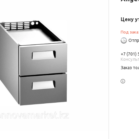
Цену у
Под зака
Отпр
+7 (701)
Консуль
Заказ то