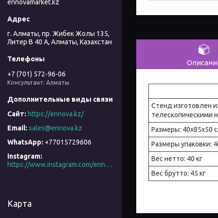
ennovamarket.kz
г. Алматы, пр. Жибек Жолы 135,
Литер В 40 А, Алматы, Казахстан
Описани
+7 (701) 572-96-06
Консультант: Алматы
Стенд изготовлен и
https://ennova.kz/
телескопическими 
sales@ennova.kz
Размеры: 40x85x50 
+77015729606
Размеры упаковки: 
instagram
Вес нетто: 40 кг
https://www.instagram.com/ennova_horeca/
Вес брутто: 45 кг
Карта