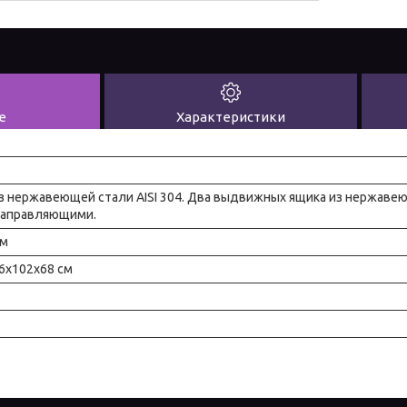
е
Характеристики
з нержавеющей стали AISI 304. Два выдвижных ящика из нержавею
направляющими.
см
46x102x68 см