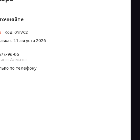
точняйте
з
Код:
0NIVC2
авка с 21 августа 2026
 572-96-06
тант: Алматы
лько по телефону