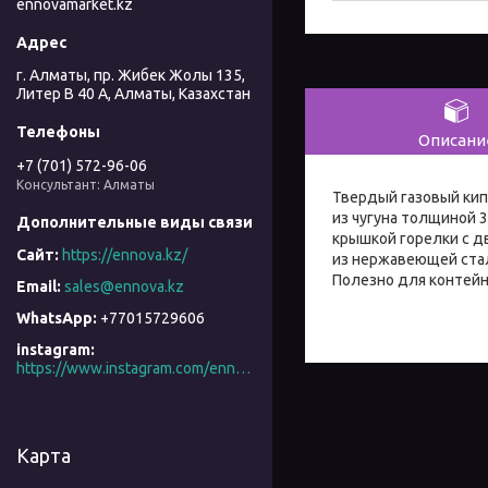
ennovamarket.kz
г. Алматы, пр. Жибек Жолы 135,
Литер В 40 А, Алматы, Казахстан
Описани
+7 (701) 572-96-06
Консультант: Алматы
Твердый газовый кип
из чугуна толщиной 3
крышкой горелки с д
https://ennova.kz/
из нержавеющей стал
Полезно для контейне
sales@ennova.kz
+77015729606
instagram
https://www.instagram.com/ennova_horeca/
Карта