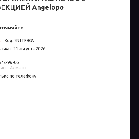
ЕКЦИЕЙ Angelopo
точняйте
з
Код:
2N1TPBGV
авка с 21 августа 2026
 572-96-06
тант: Алматы
лько по телефону