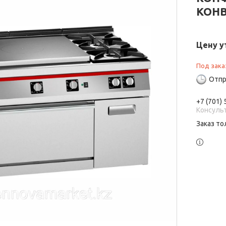
КОНВ
Цену у
Под зака
Отпр
+7 (701)
Консуль
Заказ то