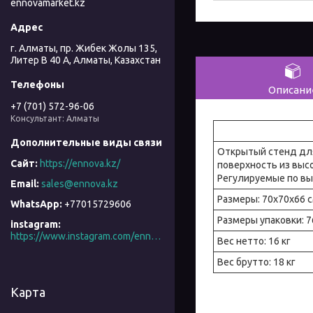
ennovamarket.kz
г. Алматы, пр. Жибек Жолы 135,
Литер В 40 А, Алматы, Казахстан
Описани
+7 (701) 572-96-06
Консультант: Алматы
Открытый стенд для
https://ennova.kz/
поверхность из высо
Регулируемые по вы
sales@ennova.kz
Размеры: 70x70x66 
+77015729606
Размеры упаковки: 7
instagram
https://www.instagram.com/ennova_horeca/
Вес нетто: 16 кг
Вес брутто: 18 кг
Карта