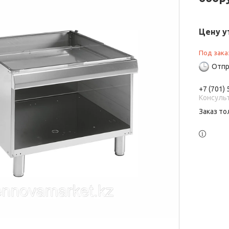
Цену у
Под зака
Отпр
+7 (701)
Консуль
Заказ то