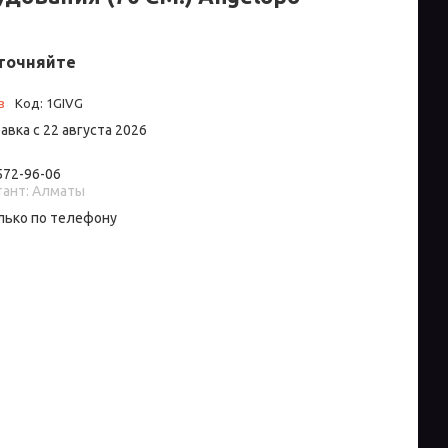
точняйте
з
Код:
1GIVG
авка с 22 августа 2026
 572-96-06
тант: Алматы
лько по телефону