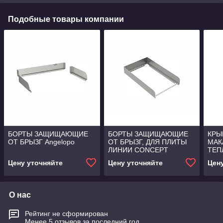
Подобные товары компании
БОРТЫ ЗАЩИЩАЮЩИЕ
БОРТЫ ЗАЩИЩАЮЩИЕ
КРЫ
ОТ БРЫЗГ Angelopo
ОТ БРЫЗГ, ДЛЯ ПЛИТЫ
МАК
ЛИНИИ CONCEPT
ТЕП
Angelopo
GAM
Цену уточняйте
Цену уточняйте
Цен
Ange
О нас
Рейтинг не сформирован
Менее 5 отзывов за последний год