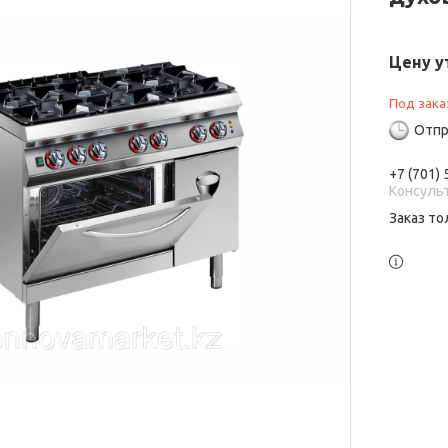
Цену у
Под зака
Отпр
+7 (701)
Консуль
Заказ то