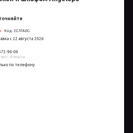
точняйте
з
Код:
2G1FA0G
авка с 22 августа 2026
 572-96-06
тант: Алматы
лько по телефону