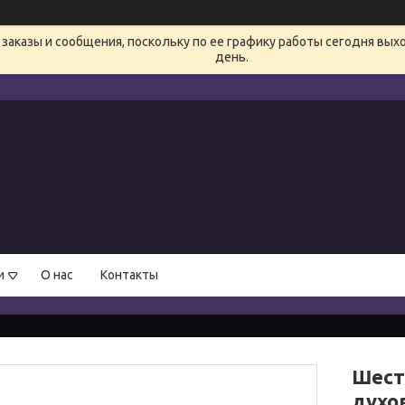
заказы и сообщения, поскольку по ее графику работы сегодня вых
день.
и
О нас
Контакты
Шест
духо