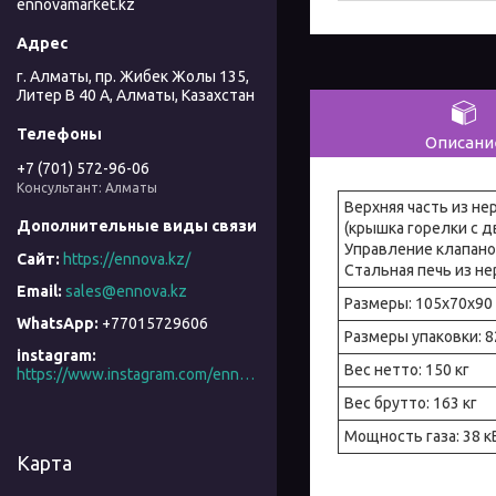
ennovamarket.kz
г. Алматы, пр. Жибек Жолы 135,
Литер В 40 А, Алматы, Казахстан
Описани
+7 (701) 572-96-06
Консультант: Алматы
Верхняя часть из не
(крышка горелки с д
Управление клапано
https://ennova.kz/
Стальная печь из н
sales@ennova.kz
Размеры: 105x70x90
+77015729606
Размеры упаковки: 
instagram
Вес нетто: 150 кг
https://www.instagram.com/ennova_horeca/
Вес брутто: 163 кг
Мощность газа: 38 к
Карта