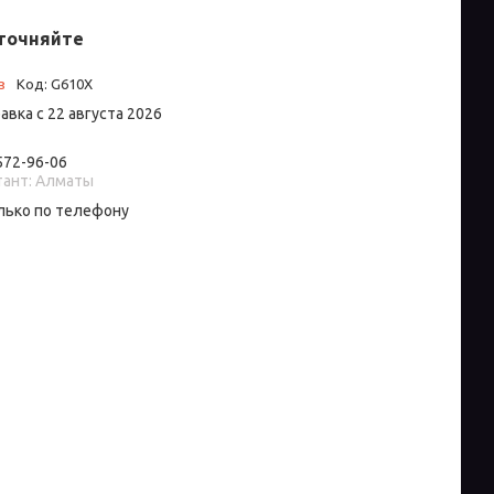
точняйте
з
Код:
G610X
авка с 22 августа 2026
 572-96-06
тант: Алматы
лько по телефону