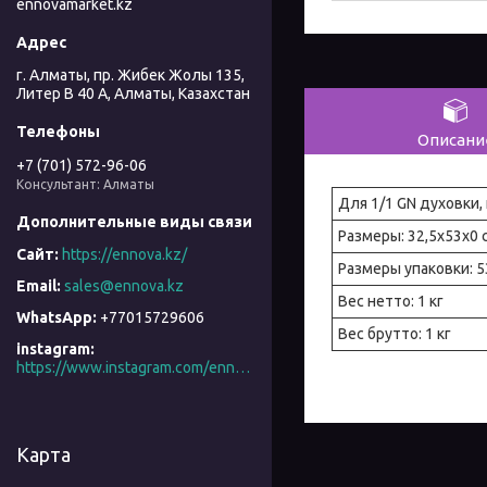
ennovamarket.kz
г. Алматы, пр. Жибек Жолы 135,
Литер В 40 А, Алматы, Казахстан
Описани
+7 (701) 572-96-06
Консультант: Алматы
Для 1/1 GN духовки
Размеры: 32,5x53x0 
https://ennova.kz/
Размеры упаковки: 5
sales@ennova.kz
Вес нетто: 1 кг
+77015729606
Вес брутто: 1 кг
instagram
https://www.instagram.com/ennova_horeca/
Карта