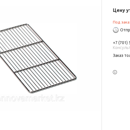
Цену у
Под зака
Отпр
+7 (701)
Консуль
Заказ то