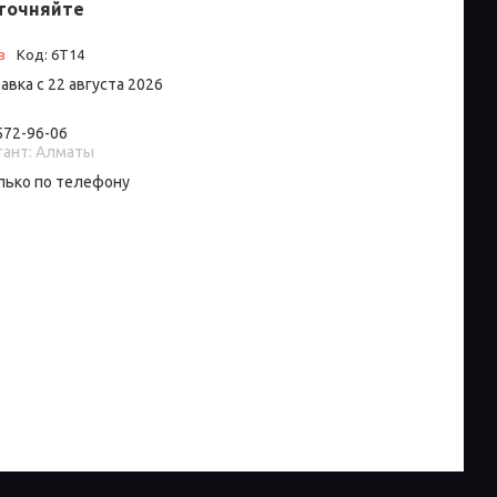
точняйте
з
Код:
6T14
авка с 22 августа 2026
 572-96-06
тант: Алматы
лько по телефону