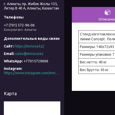
г. Алматы, пр. Жибек Жолы 135,
Литер В 40 А, Алматы, Казахстан
Описани
+7 (701) 572-96-06
Консультант: Алматы
Стенд изготовлен и
линии Concept . Пол
https://ennova.kz/
Размеры: 140x72x93
sales@ennova.kz
Размеры упаковки: 
+77015729606
Вес нетто: 40 кг
instagram
Вес брутто: 45 кг
https://www.instagram.com/ennova_horeca/
Карта