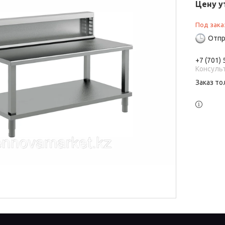
Цену у
Под зака
Отпр
+7 (701)
Консуль
Заказ то