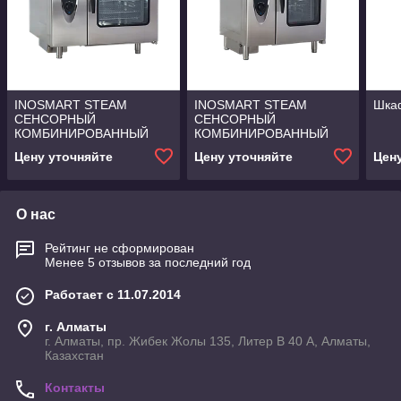
INOSMART STEAM
INOSMART STEAM
Шка
СЕНСОРНЫЙ
СЕНСОРНЫЙ
КОМБИНИРОВАННЫЙ
КОМБИНИРОВАННЫЙ
ДУХОВОЙ ШКАФ Inoksan
ДУХОВОЙ ШКАФ Inoksan
Цену уточняйте
Цену уточняйте
Цен
О нас
Рейтинг не сформирован
Менее 5 отзывов за последний год
Работает с 11.07.2014
г. Алматы
г. Алматы, пр. Жибек Жолы 135, Литер В 40 А, Алматы,
Казахстан
Контакты