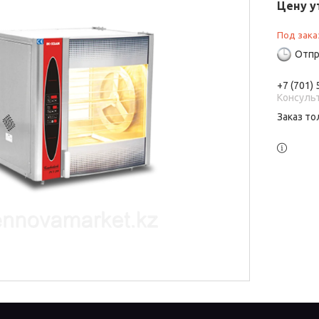
Цену у
Под зака
Отпр
+7 (701)
Консуль
Заказ то