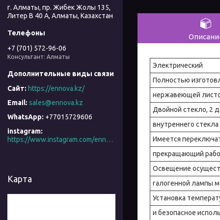
г. Алматы, пр. Жибек Жолы 135,
Литер В 40 А, Алматы, Казахстан
Описани
+7 (701) 572-96-06
Консультант: Алматы
Электрический
Полностью изготовлен
https://ennova.kz/
нержавеющей листо
sales@ennova.kz
Двойной стекло, 2 
+77015729606
внутреннего стекла 
instagram
Имеется переключа
https://www.instagram.com/ennova_horeca/
прекращающий работ
Освещение осущес
Карта
галогенной лампы м
Установка температ
и безопасное испол