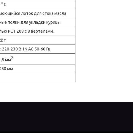
° C.
моющийся лоток для стока масла
ные полки для укладки курицы.
ью PCT 208 с 8 вертелами.
кВт
 220-230 В 1N AC 50-60 Гц
2
1,5 мм
050 мм