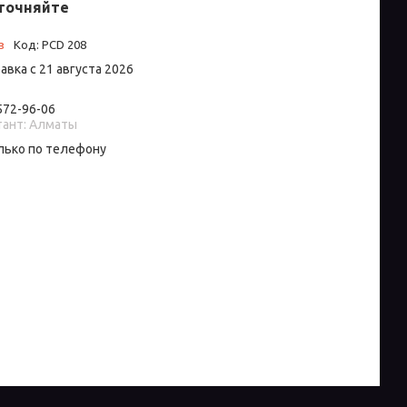
точняйте
з
Код:
PCD 208
авка с 21 августа 2026
 572-96-06
тант: Алматы
лько по телефону