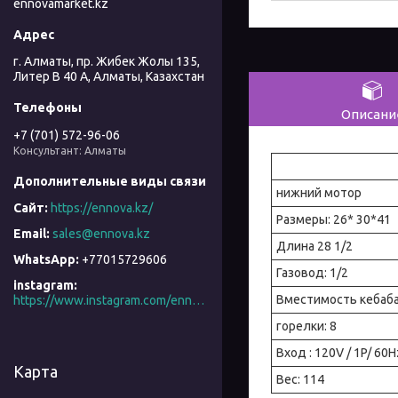
ennovamarket.kz
г. Алматы, пр. Жибек Жолы 135,
Литер В 40 А, Алматы, Казахстан
Описани
+7 (701) 572-96-06
Консультант: Алматы
нижний мотор
https://ennova.kz/
Размеры: 26* 30*41
sales@ennova.kz
Длина 28 1/2
+77015729606
Газовод: 1/2
instagram
Вместимость кебаба
https://www.instagram.com/ennova_horeca/
горелки: 8
Вход : 120V / 1P/ 60H
Карта
Вес: 114