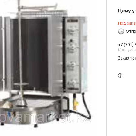
Цену у
Под зака
Отпр
+7 (701)
Консуль
Заказ то