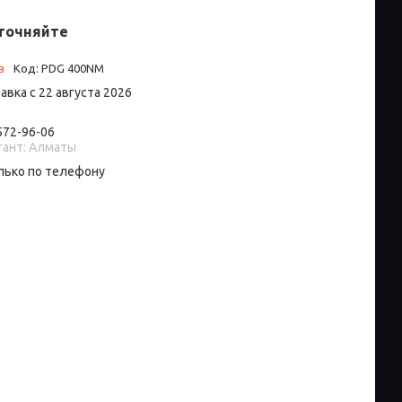
точняйте
з
Код:
PDG 400NM
авка с 22 августа 2026
 572-96-06
тант: Алматы
лько по телефону