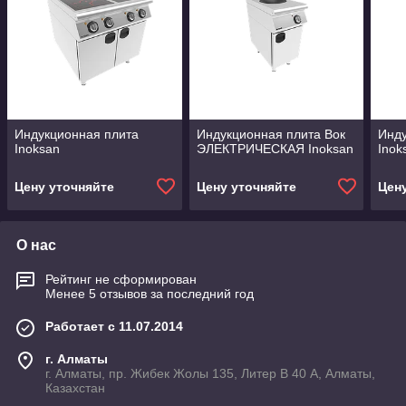
Индукционная плита
Индукционная плита Вок
Инду
Inoksan
ЭЛЕКТРИЧЕСКАЯ Inoksan
Inok
Цену уточняйте
Цену уточняйте
Цен
О нас
Рейтинг не сформирован
Менее 5 отзывов за последний год
Работает с 11.07.2014
г. Алматы
г. Алматы, пр. Жибек Жолы 135, Литер В 40 А, Алматы,
Казахстан