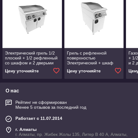
Электрический гриль 1/2
Гриль с рефленной
Газо
плоский + 1/2 рефленный
поверхностью
+ 1/
со шкафом и 2 дверьми
Электрический + шкаф
и 2 
Inoksan
Inoksan
Цену уточняйте
Цену уточняйте
Цен
О нас
Рейтинг не сформирован
Менее 5 отзывов за последний год
Работает с 11.07.2014
г. Алматы
г. Алматы, пр. Жибек Жолы 135, Литер В 40 А, Алматы,