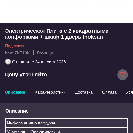
Электрическая Плита с 2 квадратными
конфорками + шкаф 1 дверь Inoksan
Под заказ
Код: 7KE10K
Розница
Отправка с
24 августа 2026
Цену уточняйте
Описание
Характеристики
Доставка
Оплата
Усл
Описание
Информация о продукте
½ модуль – Электрический