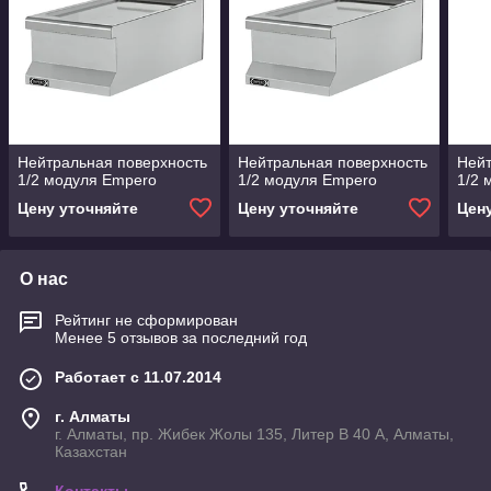
Нейтральная поверхность
Нейтральная поверхность
Нейт
1/2 модуля Empero
1/2 модуля Empero
1/2
Цену уточняйте
Цену уточняйте
Цен
О нас
Рейтинг не сформирован
Менее 5 отзывов за последний год
Работает с 11.07.2014
г. Алматы
г. Алматы, пр. Жибек Жолы 135, Литер В 40 А, Алматы,
Казахстан