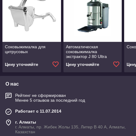
Соковыжималка для
Автоматическая
Сок
цитрусовых
соковыжималка
экстрактор J 80 Ultra
Цену уточняйте
Цену уточняйте
Цен
О нас
Рейтинг не сформирован
Менее 5 отзывов за последний год
Работает с 11.07.2014
г. Алматы
г. Алматы, пр. Жибек Жолы 135, Литер В 40 А, Алматы,
Казахстан