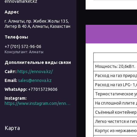
ennovamarket.kz
г. Алматы, пр. Жибек Жолы 135,
Литер В 40 А, Алматы, Казахстан
+7 (701) 572-96-06
Консультант: Алматы
Мощность: 20,6кВт.
https://ennova.kz/
Расход на газ приро
sales@ennova.kz
Расход на газ LPG- 1,
+77015729606
Термостатическое 
instagram
На сплошной плите 
https://www.instagram.com/ennova_horeca/
Съёмный контейнер
Легко чистятся и ги
Карта
Корпус из нержаве