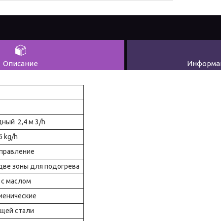
Описание
Информац
дный 2,4 м 3/h
6 kg/h
управление
две зоны для подогрева
 с маслом
гиенические
ющей стали