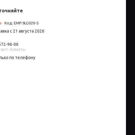
точняйте
з
Код:
EMP.9LG020-S
авка с 21 августа 2026
 572-96-06
тант: Алматы
лько по телефону