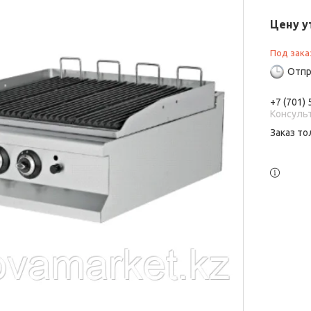
Цену у
Под зака
Отпр
+7 (701)
Консуль
Заказ то