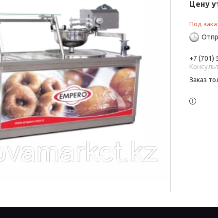
Цену у
Под зака
Отпр
+7 (701)
Консуль
Заказ то