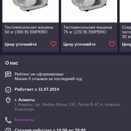
Тестомесильная машина
Тестомесильная машина
Спи
50 кг (380 В) EMPERO
75 кг (220 В) EMPERO
тес
30 
Цену уточняйте
Цену уточняйте
Цен
О нас
Рейтинг не сформирован
Менее 5 отзывов за последний год
Работает с 11.07.2014
г. Алматы
г. Алматы, пр. Жибек Жолы 135, Литер В 40 А, Алматы,
Казахстан
Контакты
Сегодня работает с 10:00 до 20:00