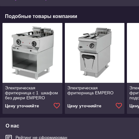
Подобные товары компании
Электрическая
Электрическая
Элек
фритюрница с 1 шкафом
фритюрница EMPERO
фри
без двери EMPERO
под
Цену уточняйте
Цену уточняйте
Цен
О нас
Рейтинг не сформирован