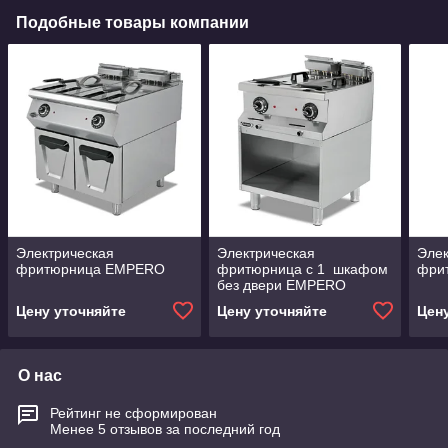
Подобные товары компании
Электрическая
Электрическая
Элек
фритюрница EMPERO
фритюрница с 1 шкафом
фри
без двери EMPERO
Цену уточняйте
Цену уточняйте
Цен
О нас
Рейтинг не сформирован
Менее 5 отзывов за последний год