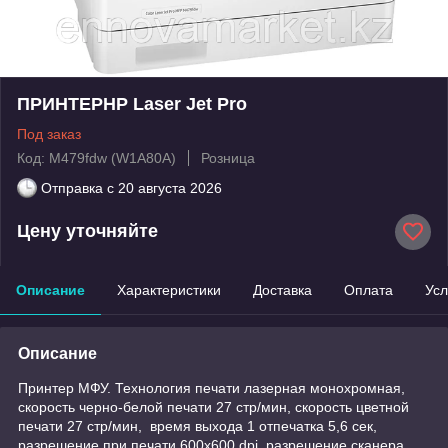
ПРИНТЕРHP Laser Jet Pro
Под заказ
Код: M479fdw (W1A80A)
Розница
Отправка с
20 августа 2026
Цену уточняйте
Описание
Характеристики
Доставка
Оплата
Усл
Описание
Принтер МФУ. Технология печати лазерная монохромная,
скорость черно-белой печати 27 стр/мин, скорость цветной
печати 27 стр/мин, время выхода 1 отпечатка 5,6 сек,
разрешение при печати 600х600 dpi, разрешение сканера