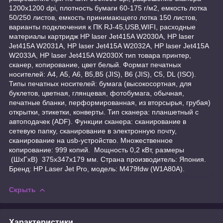
1200х1200 dpi, плотность бумаги 60-175 г/м2, емкость лотка
50/250 листов, емкость принимающего лотка 150 листов,
варианты подключения к ПК RJ-45,USB,WIFI, расходные
материалы картридж HP laser Jet415A W2030A, HP laser
Jet415A W2031A, HP laser Jet415A W2032A, HP laser Jet415A
W2033A, HP laser Jet415A W2030X тип товара принтер,
сканер, копирование, цвет белый. Формат печатных
носителей: А4, А5, А6, В5,В5 (JIS), B6 (JIS), C5, DL (ISO).
Типы печатных носителей: бумага (высокосортная, для
буклетов, цветная, глянцевая, фотобумага, обычная,
печатные бланки, перформированная, из вторсырья, грубая)
открытки, этикетки, конверты. Тип сканера: планшетный с
автоподачек (ADF). Функции сканера: сканирование в
сетевую папку, сканирование в электронную почту,
сканирование на usb-устройство. Множественное
копирование: 999 копий. Мощность 0,2 кВт, размеры
(ШхГхВ) 375x347x179 мм. Страна производитель: Япония.
Бренд: HP Laser Jet Pro, модель: M479fdw (W1A80A).
Скрыть
Характеристики