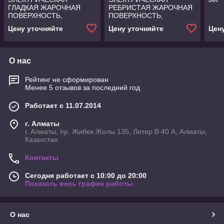
ГЛАДКАЯ ЖАРОЧНАЯ
РЕБРИСТАЯ ЖАРОЧНАЯ
ПОВЕРХНОСТЬ,
ПОВЕРХНОСТЬ,
СИСТЕМА COOKING-PRO
СИСТЕМА COOKING-PRO
Цену уточняйте
Цену уточняйте
Цен
Angelopo
Angelopo
О нас
Рейтинг не сформирован
Менее 5 отзывов за последний год
Работает с 11.07.2014
г. Алматы
г. Алматы, пр. Жибек Жолы 135, Литер В 40 А, Алматы,
Казахстан
Контакты
Сегодня работает с 10:00 до 20:00
Показать весь график работы
О нас