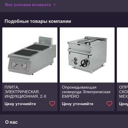
Все условия возврата
Подобные товары компании
ПЛИТА,
Опрокидывающая
ОП
ЭЛЕКТРИЧЕСКАЯ,
сковорода Электрическая
СКО
ИНДУКЦИОННАЯ, 2-Х
EMPERO
МЕХ
СЕКЦИОННАЯ VITAL
ЭЛЕ
Цену уточняйте
Цену уточняйте
Цен
ANG
О нас