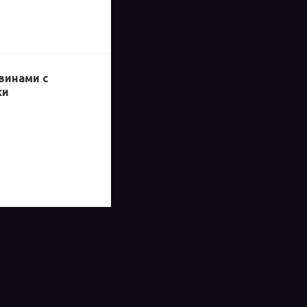
винами с
ки