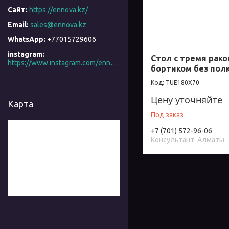
https://ennova.kz/
sales@ennova.kz
+77015729606
instagram
Стол с тремя рако
https://www.instagram.com/ennova_horeca/
бортиком без пол
TUE180X70
Цену уточняйте
Карта
Под заказ
+7 (701) 572-96-06
Консультант: Алматы