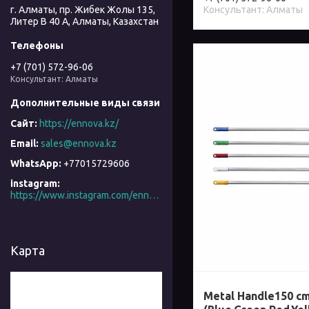
г. Алматы, пр. Жибек Жолы 135,
Консультант: Алматы
Литер В 40 А, Алматы, Казахстан
+7 (701) 572-96-06
Консультант: Алматы
https://ennova.kz/
sales@ennova.kz
+77015729606
instagram
https://www.instagram.com/ennova_horeca/
Карта
Metal Handle150 c