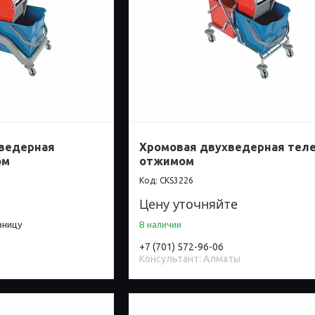
хведерная
Хромовая двухведерная теле
ом
отжимом
СКS3226
Цену уточняйте
зницу
В наличии
+7 (701) 572-96-06
Консультант: Алматы