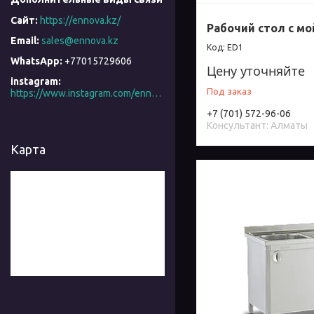
https://ennova.kz/
Рабочий стол с мо
sales@ennova.kz
ED1
+77015729606
Цену уточняйте
instagram
Под заказ
https://www.instagram.com/ennova_horeca/
+7 (701) 572-96-06
Консультант: Алматы
Карта